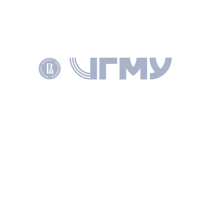
оригинальности и риски плагиата. Обсудили процесс
рецензирования работ в эпоху генеративных моделей,
а также политику издательств относительно ИИ.
ИНФОРМАЦИЯ
ОНЛАЙН
ПРОШЕДШЕЕ
06 декабря 2024
ПОДЕЛИТЬСЯ