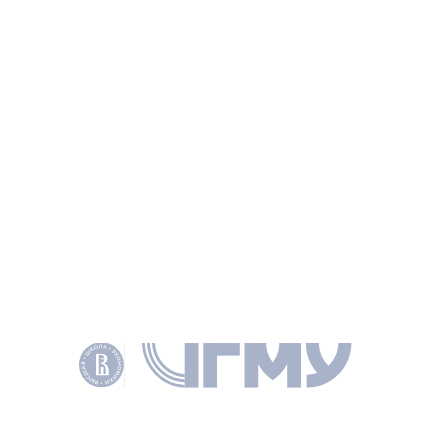
ИНФОРМАЦИЯ
РУБРИКИ
ЭКСПЕРТИЗА
ТЕМЫ
СОЦИАЛЬНАЯ СФЕРА
АНАЛИТИКА И ЭКСПЕРТИЗА
ПЕРСОНЫ
Жулин Андрей Борисович
ДИРЕКТОР ИНСТИТУТА
ПОДЕЛИТЬСЯ