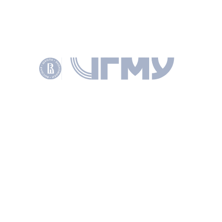
Миф 4
: «ИИ — это «черный ящик» без контроля»
Реальность
: В Москве внедряют этичные и прозрачные
решения.
При разработке ИИ для госструктур соблюдают
принципы «доверенных технологий»
: системы
обучаются на анонимизированных данных, настроены
с учетом моральных принципов, а их работа
проверяется на соответствие законодательству.
Итог
: ИИ в госуправлении — не миф, но и не панацея.
Тем неменее, это инструмент, который требует
грамотного внедрения, контроля и, главное, доверия
граждан.