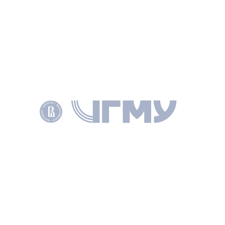
ИНФОРМАЦИЯ
РУБРИКИ
НАУКА
ТЕМЫ
СМИ
ЭКСПЕРТИЗА
МЕЖДУНАРОДНОЕ СОТРУДНИЧЕСТВО
БРИКС
ЕАЭС
ЛОГИСТИКА
ШОС
ПЕРСОНЫ
Зембатов Марат Русланович
ДИРЕКТОР ЦЕНТРА
ПОДЕЛИТЬСЯ