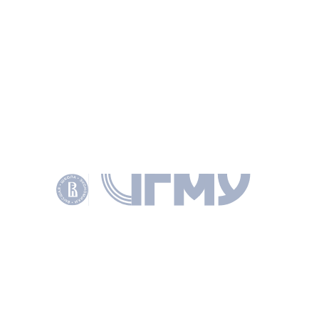
Принять участие в конкурсе можно до 15 августа 2025
года. Победителям конкурса, занявшим первое, второе
и третье места, выплачивается денежная премия
100 000 (сто тысяч), 50 000 (пятьдесят тысяч) и 25 000
(двадцать пять тысяч) рублей соответственно.