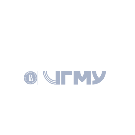
дальнейшем становлении выступил директор Центра
междисциплинарных исследований ИГМУ НИУ Высшей
школы экономики
Марат Зембатов
.
ИНФОРМАЦИЯ
РУБРИКИ
ЭКСПЕРТИЗА
ТЕМЫ
СМИ
РЕПОРТАЖ О СОБЫТИИ
ТРАНСПОРТНО-ЛОГИСТИЧЕСКИЙ КОМПЛЕКС
ПЕРСОНЫ
Зембатов Марат Русланович
ДИРЕКТОР ЦЕНТРА