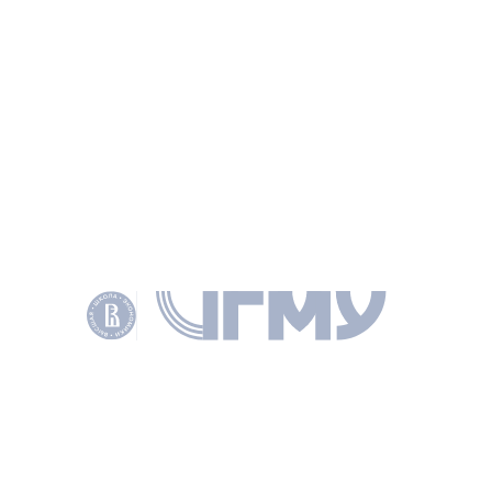
перед другими субъектами РФ. Это и выгодное
транспортно-географическое положение,
и высокотехнологичные отрасли авиа-, приборо-
и станкостроения, развитая инвестиционная
инфраструктура и многое другое», - подчеркнул Илья
АКИШИН.
Третьего марта разработчики из НИУ «Высшая школа
экономики» представят Правительству Ульяновской
области структуру Стратегии, в апреле будет
презентован окончательный вариант документа.
Источник:
Министерство экономики и планирования
Ульяновской области
ИНФОРМАЦИЯ