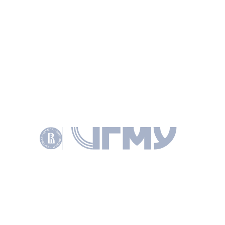
ТЕМЫ
ИССЛЕДОВАНИЯ И АНАЛИТИКА
РЕПОРТАЖ О СОБЫТИИ
МЕЖДУНАРОДНОЕ СОТРУДНИЧЕСТВО
ДЕПАРТАМЕНТ ГОСУДАРСТВЕННОГО И МУНИЦИПАЛЬНОГО УПРАВЛЕНИЯ
ПОДЕЛИТЬСЯ
ДРУГИЕ НОВОСТИ