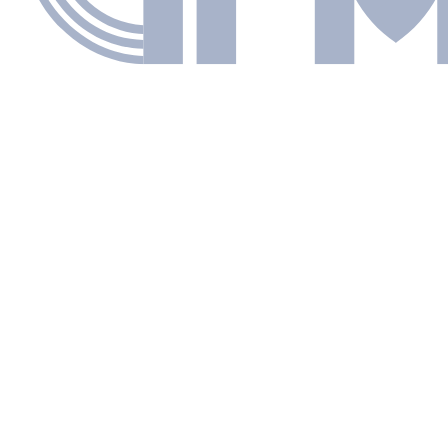
исс в политике возможен всегда. И лучшее доказательство –
сделка, которая была у Ирана с США в предыдущий период, во
езидентства Барака Обамы. Не думаю, что сегодня мы услышим
венном прогрессе по этому треку", - отметил Марат Зембатов.