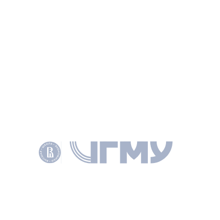
Антикоррупционное декларирование в России:
существующие проблемы и возможные подходы
к реформированию
КОНОВ А. В., ЯКОВЛЕВ А. А., ВОПРОСЫ ГОСУДАРСТВЕННОГО
И МУНИЦИПАЛЬНОГО УПРАВЛЕНИЯ 2013 № 1 С. 5–27
НАУЧНОЕ НАПРАВЛЕНИЕ
ЭКОНОМИКА И МЕНЕДЖМЕНТ
КЛЮЧЕВЫЕ СЛОВА
КОРРУПЦИЯ
КОНФЛИКТ ИНТЕРЕСОВ
АНТИКОРРУПЦИОННОЕ ДЕКЛАРИРОВАНИЕ
КОНТРОЛЬ ЗА РАСХОДАМИ
СВЕДЕНИЯ О ДОХОДАХ
ОБ ИМУЩЕСТВЕ И ОБЯЗАТЕЛЬСТВАХ ИМУЩЕСТВЕННОГО ХАРАКТЕРА
ДОКУМЕНТЫ
PDF