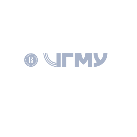
YEARS OF DEVELOPMENT. THE 20TH NISPACEE ANNUAL CONFERENSE, 23-26
MAY 2012, OHRID, REPUBLIC OF MACEDONIA.: BRATISLAVA: NISPACEE PREES,
2012.
КЛЮЧЕВЫЕ СЛОВА
TRAINING
CIVIL SERVISE
ДОКУМЕНТЫ
PDF
Полный текст
СОАВТОРЫ