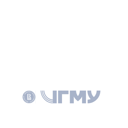
экстренных решений по недопущению
распространения коронавирусной инфекции (2019-
nCoV) в начале пандемии, а также законность
и эффективность «плотного государственного
регулирования». Материалами для анализа послужили
более 60 нормативно-правовых актов и несколько
сотен распорядительных и рекомендательных
документов, принятых и измененных в начале пандемии
(весной 2020 г.), а также использованных
для предотвращения распространения COVID-19
в России и Москве.
ИНФОРМАЦИЯ
СТАТЬЯ