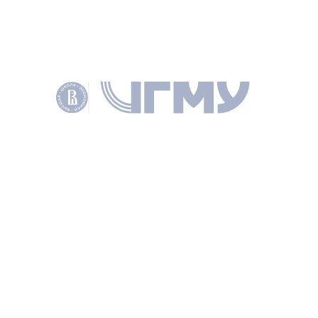
СТАТЬЯ
Для связи в сети: Результаты мониторинга
открытости федеральных органов
исполнительной власти в социальных сетях
ДМИТРИЕВА Н. Е., ВОПРОСЫ ГОСУДАРСТВЕННОГО
И МУНИЦИПАЛЬНОГО УПРАВЛЕНИЯ 2015 № 2 С. 123–146
КЛЮЧЕВЫЕ СЛОВА
ОБРАТНАЯ СВЯЗЬ
СОЦИАЛЬНАЯ СЕТЬ
SOCIAL NETWORKS
OPEN GOVERNMENT
FEEDBACK
ОФИЦИАЛЬНЫЙ АККАУНТ
ПРОЗРАЧНОСТЬ И ОТКРЫТОСТЬ
OPEN GOVERNMENT TOOLS
ДОКУМЕНТЫ
PDF