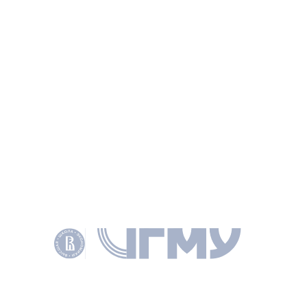
С. 66–73
НАУЧНОЕ НАПРАВЛЕНИЕ
ПРАВО
КЛЮЧЕВЫЕ СЛОВА
ACCESS TO INFORMATION
ИНФОРМАЦИОННАЯ ОТКРЫТОСТЬ
ДОСТУП К ИНФОРМАЦИИ
TRANSPARENCY
BODIES OF JUDICIAL COMMUNITY
QUALIFICATIONS BOARDS OF JUDGES
FORMATION OF THE JUDICIARY
ОРГАНЫ СУДЕЙСКОГО СООБЩЕСТВА
КВАЛИФИКАЦИОННЫЕ КОЛЛЕГИИ СУДЕЙ
ФОРМИРОВАНИЕ СУДЕЙСКОГО КОРПУСА
ДОКУМЕНТЫ
PDF