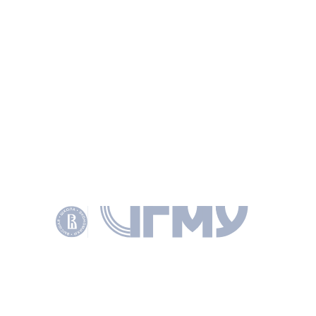
БАРАБАШЕВ А. Г., СТРУЖАК Е. П., ГОСУДАРСТВЕННОЕ УПРАВЛЕНИЕ.
ЭЛЕКТРОННЫЙ ВЕСТНИК 2009 № 20 С. 1–10
НАУЧНОЕ НАПРАВЛЕНИЕ
ЭКОНОМИКА И МЕНЕДЖМЕНТ
КЛЮЧЕВЫЕ СЛОВА
ГОСУДАРСТВЕННАЯ СЛУЖБА
КАДРОВАЯ ПОЛИТИКА
CIVIL SERVANTS
PUBLIC SERVICES
PERSONNEL POLICY
ГОСУДАРСТВЕННЫЙ СЛУЖАЩИЙ
RESERVE OF MANAGERIAL STAFF
COMPETITION ON VACANT POSTS
ROTATION OF PERSONNEL
FINANCING OF PERSONNEL RESERVE
РЕЗЕРВ УПРАВЛЕНЧЕСКИХ КАДРОВ
КОНКУРС НА ВАКАНТНЫЕ ДОЛЖНОСТИ
РОТАЦИЯ КАДРОВ
ФИНАНСИРОВАНИЕ КАДРОВОГО РЕЗЕРВА
ДОКУМЕНТЫ
PDF