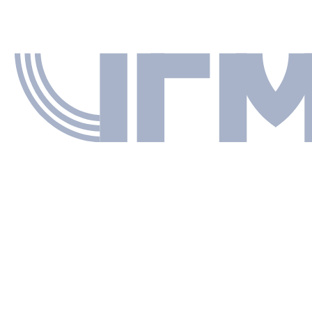
ТЫ
PDF
 другом сайте
Полный 
 О. И.
СЯ