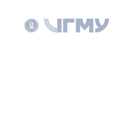
ИНТЕЛЛЕКТУАЛЬНАЯ СОБСТВЕННОСТЬ
БАЗА ДАННЫХ
PATENT LAW
ПАТЕНТНОЕ ПРАВО
COPYRIGHT
INTELLECTUAL PROPERTY LAW
INTELLECTUAL PROPERTY
ТОВАРНЫЕ ЗНАКИ
TRADEMARKS
АВТОРСКОЕ ПРАВО И СМЕЖНЫЕ ПРАВА
СЕЛЕКЦИОННЫЕ ДОСТИЖЕНИЯ
МЕСТО ПРОИСХОЖДЕНИЯ ТОВАРОВ
ПРОГРАММЫ ДЛЯ ЭВМ
ДОКУМЕНТЫ
PDF
PDF