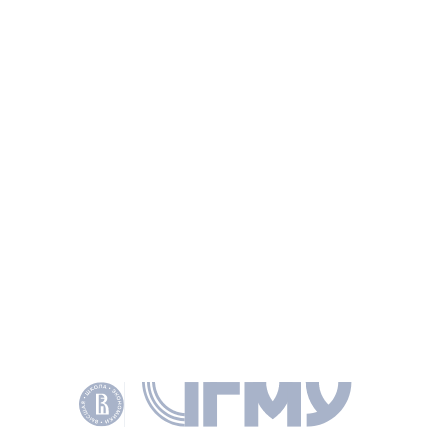
функционирования платежных систем в настоящее
время невозможно без организации комплексной
системы управления рисками. Однако отсутствие
методики ее построения, учитывающей текущие
требования законодательства Российской Федерации
в сфере национальной платежной системы и лучшую
международную и отечественную практику,
существенно осложняет поставленную задачу.
ИНФОРМАЦИЯ
СТАТЬЯ
Методика построения архитектуры риск-
менеджмента в платежных системах