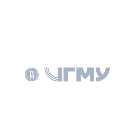
КЛЮЧЕВЫЕ СЛОВА
PUBLIC ADMINISTRATION
MOBILE SERVICES
SMART CITY
MOBILE GOVERNMENT
ДОКУМЕНТЫ
PDF
Полный текст
АВТОРЫ
Стырин Евгений