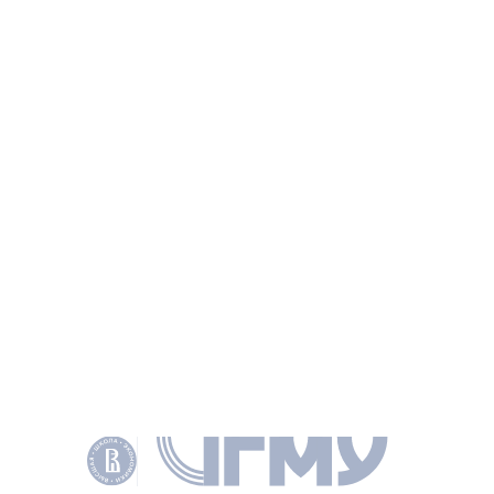
принадлежащих к области классической математики.
Предложено расширение понимания математики
и указан перечень тех новых математическихтеорий
и моделей, которые могут быть использованы
для социальных исследований.
ИНФОРМАЦИЯ
ГЛАВА КНИГИ
Новые горизонты применения математики:
альтернативная математизация
БАРАБАШЕВ А. Г., В КН.: МАТЕМАТИКА И РЕАЛЬНОСТЬ. ТРУДЫ
МОСКОВСКОГО СЕМИНАРА ПО ФИЛОСОФИИ МАТЕМАТИКИ.: М.: