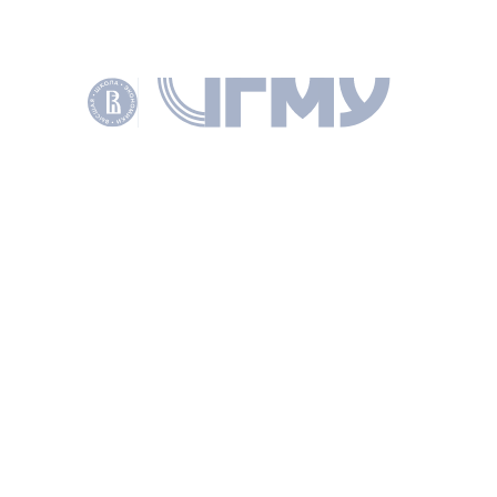
Обращение с отработавшим ядерным топливом
в жизненном цикле АЭС
КОЖЕВНИКОВ Д. Е., РЕУТ Д. В., КОРОЛЕВ А. С., В КН.: УПРАВЛЕНИЕ
РАЗВИТИЕМ КРУПНОМАСШТАБНЫХ СИСТЕМ (MLSD'2015): МАТЕРИАЛЫ
ВОСЬМОЙ МЕЖДУНАРОДНОЙ КОНФЕРЕНЦИИ, 29 СЕНТ. - 1 ОКТ. 2015 Г.Т.
1: ПЛЕНАРНЫЕ ДОКЛАДЫ, СЕКЦИИ 1 - 4.: М.: ИНСТИТУТ ПРОБЛЕМ
УПРАВЛЕНИЯ ИМ. В.А. ТРАПЕЗНИКОВА РАН, 2015. С. 195–197.
КЛЮЧЕВЫЕ СЛОВА
ОТРАБОТАННОЕ ЯДЕРНОЕ ТОПЛИВО
АТОМНАЯ ЭЛЕКТРОСТАНЦИЯ
СИСТЕМНАЯ ИНЖЕНЕРИЯ
УПРАВЛЕНИЕ СТАРЕНИЕМ
ПОДЕЛИТЬСЯ