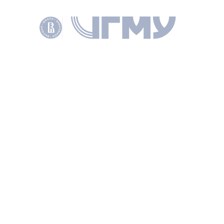
Полный текст
АВТОРЫ
Стырин Евгений
Михайлович
ЗАВЕДУЮЩИЙ ЛАБОРАТОРИЕЙ
ПОДЕЛИТЬСЯ
ДРУГИЕ ПУБЛИКАЦИИ