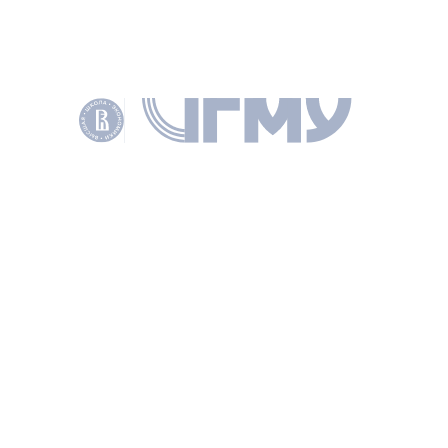
Особенности перехода прав владения
и пользования государственным
и муниципальным имуществом в аспекте
антимонопольного регулирования
КНУТОВ А. В., ВОПРОСЫ ГОСУДАРСТВЕННОГО И МУНИЦИПАЛЬНОГО
УПРАВЛЕНИЯ 2012 № 1 С. 46–67
КЛЮЧЕВЫЕ СЛОВА
КОНКУРС
ГОСУДАРСТВЕННОЕ ИМУЩЕСТВО
АРЕНДА
ТОРГИ
АУКЦИОН
МУНИЦИПАЛЬНОЕ ИМУЩЕСТВО
БЕЗВОЗМЕЗДНОЕ ПОЛЬЗОВАНИЕ
ЗАЩИТА КОНКУРЕНЦИИ
АНТИМОНОПОЛЬНОЕ РЕГУЛИРОВАНИЕ
ДОКУМЕНТЫ
PDF