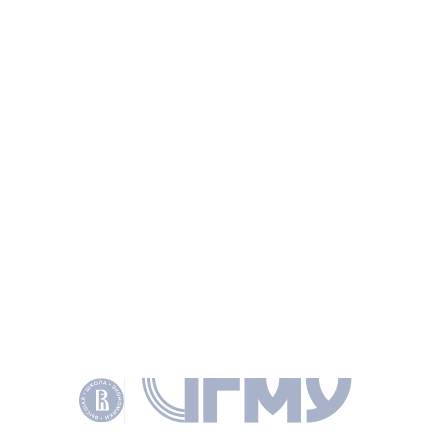
ИНФОРМАЦИЯ
СТАТЬЯ
Понятность языка правосудия: опыт
эмпирического исследования содержания
и синтаксиса судебных решений
ЧАПЛИНСКИЙ А. В., КНУТОВ А. В., АЛИМПЕЕВ Д. Р., ЗАКОН 2024 № 2 С.
159–177
НАУЧНОЕ НАПРАВЛЕНИЕ
ПРАВО
ФИЛОЛОГИЯ И ЛИНГВИСТИКА
КЛЮЧЕВЫЕ СЛОВА
COMPUTATIONAL LINGUISTICS
ДОСТУПНОСТЬ ПРАВОСУДИЯ
SYNTACTIC COMPLEXITY
СИНТАКСИЧЕСКАЯ СЛОЖНОСТЬ
ВЫЧИСЛИТЕЛЬНАЯ ЛИНГВИСТИКА
ACCESSIBILITY OF JUSTICE
READABILITY
УДОБОЧИТАЕМОСТЬ
LANGUAGE OF JUSTICE
LANGUAGE OF JUDGMENTS
LANGUAGE COMPREHENSIBILITY