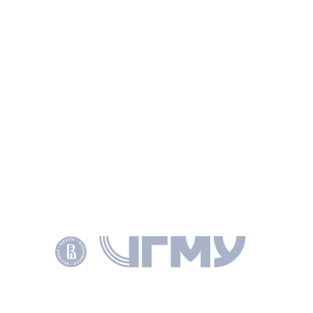
ИНФОРМАЦИЯ
СТАТЬЯ
Правовое значение отказного определения ВС
РФ в налоговом праве
ЛЮТОВА О. И., НАЛОГОВЕД 2019 № 8 С. 38–44
КЛЮЧЕВЫЕ СЛОВА
ПРАВОВАЯ ПОЗИЦИЯ
ВС РФ
ОТКАЗНОЕ ОПРЕДЕЛЕНИЕ
СОАВТОРЫ
Лютова О. И.
ПОДЕЛИТЬСЯ