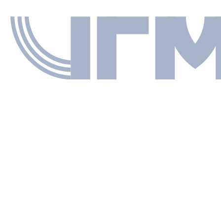
текст
 О. И.
СЯ