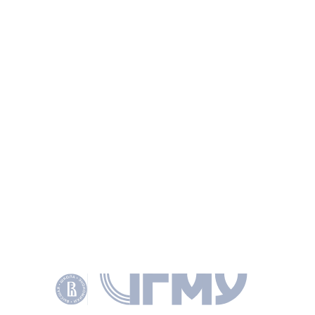
СТАТЬЯ
Public service motivation and sectoral employment
in Russia: New perspectives on the attraction vs.
socialization debate
GANS-MORSE J., КАЛГИН А. С., КЛИМЕНКО А. В. И ДР., INTERNATIONAL
PUBLIC MANAGEMENT JOURNAL 2022 VOL. 25 NO. 4 P. 497–516
НАУЧНОЕ НАПРАВЛЕНИЕ
ПОЛИТОЛОГИЯ
МЕЖДУНАРОДНЫЕ ОТНОШЕНИЯ И ГМУ
КЛЮЧЕВЫЕ СЛОВА
PUBLIC SERVANTS
PUBLIC SERVICE MOTIVATION
PUBLIC SECTOR EMPLOYMENT
CAREER PATHS
АВТОРЫ
Клименко Андрей
Витальевич
НАУЧНЫЙ РУКОВОДИТЕЛЬ