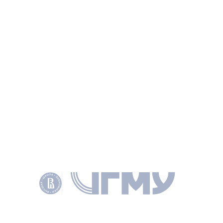
ИНФОРМАЦИЯ
КНИГА
Пять шагов к открытости. Итоги экспертного
мониторинга открытости федеральных органов
исполнительной власти. Публичный доклад.
ДМИТРИЕВА Н. Е., ЖУЛИН А. Б., СОЛОНЦОВА Л. В. И ДР., М.:
ИЗДАТЕЛЬСКИЙ ДОМ НИУ ВШЭ, 2015.
НАУЧНОЕ НАПРАВЛЕНИЕ
ЭКОНОМИКА И МЕНЕДЖМЕНТ
КЛЮЧЕВЫЕ СЛОВА
ОБЩЕСТВЕННЫЙ КОНТРОЛЬ
OPEN GOVERNMENT
ОТКРЫТОСТЬ
PUBLIC CONTROL
ОТКРЫТОЕ ГОСУДАРСТВЕННОЕ УПРАВЛЕНИЕ
ВОВЛЕЧЕНИЕ ГРАЖДАН
CONCEPT OF OPENNESS
OPEN GOVERNMENT TOOLS
CITIZENS INVOLVEMENT