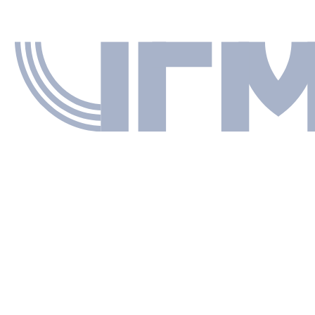
текст
в Д. Б.
СЯ