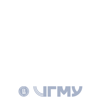
Russian President.
ИНФОРМАЦИЯ
КНИГА
Regulatory policy in Russia: key trends and
architecture of the future
ГОЛОДНИКОВА А. Е., YEFREMOV A., SOBOL D. И ДР., M.: CENTER FOR
STRATEGIC RESEARCH, 2018.
НАУЧНОЕ НАПРАВЛЕНИЕ
ЭКОНОМИКА И МЕНЕДЖМЕНТ
КЛЮЧЕВЫЕ СЛОВА
ОРВ
REGULATORY POLICY
РЕГУЛЯТОРНАЯ ПОЛИТИКА