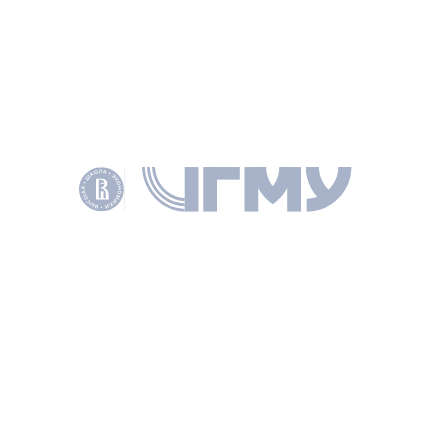
с Московской товарной биржей в начале НЭПа
ЗИМИН В. В., ЛАРИОНОВ А. В., ДЕНЬГИ И КРЕДИТ 2016 № 12 С. 67–71
КЛЮЧЕВЫЕ СЛОВА
НЭП
БАНКОВСКОЕ КРЕДИТОВАНИЕ
NEP
МОСКОВСКАЯ ТОВАРНАЯ БИРЖА
GOSBANK
ГОСБАНК РСФСР
ДОКУМЕНТЫ
PDF
Полный текст