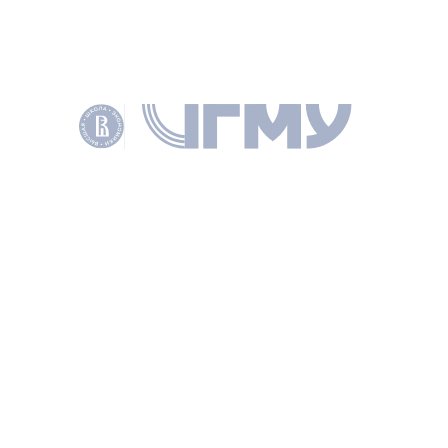
PDF
Полный текст
АВТОРЫ
Жулин Андрей Борисович
ДИРЕКТОР ИНСТИТУТА