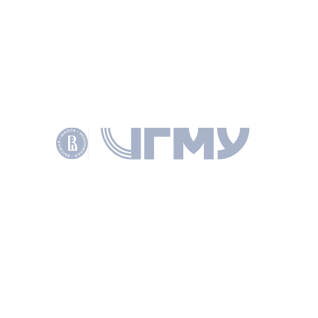
Полный текст
АВТОРЫ
Синятуллина Ляйля
Хабибовна
ДИРЕКТОР ЦЕНТРА
Жулин Андрей Борисович
ДИРЕКТОР ИНСТИТУТА