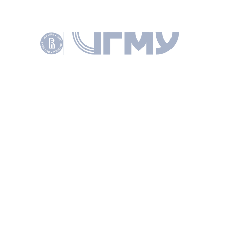
КЛЮЧЕВЫЕ СЛОВА
БЮДЖЕТНАЯ ПОЛИТИКА
БЮДЖЕТИРОВАНИЕ
ГОСУДАРСТВЕННОЕ УПРАВЛЕНИЕ
БЮДЖЕТНЫЙ ПРОЦЕСС
БЮДЖЕТНАЯ СИСТЕМА
ГОСУДАРСТВЕННОЕ ЗАДАНИЕ
АВТОРЫ
Клименко Андрей
Витальевич
НАУЧНЫЙ РУКОВОДИТЕЛЬ
ПОДЕЛИТЬСЯ