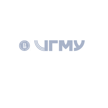
ПРЕДМЕТНЫЕ ПОЛЯ В ОБЛАСТИ ГОСУДАРСТВЕННОГО И МУНИЦИПАЛЬНО
ТЕХНОЛОГИЯ ФОРМИРОВАНИЯ ИССЛЕДОВАТЕЛЬСКИХ ГИПОТЕЗ
ТЕХНИЧЕСКИЕ ГИПОТЕЗЫ
МЕТОДЫ ОБОСНОВАНИЯ ГИПОТЕЗ
ДОКУМЕНТЫ
RAR
Полный текст
СОАВТОРЫ
Барабашев А. Г.