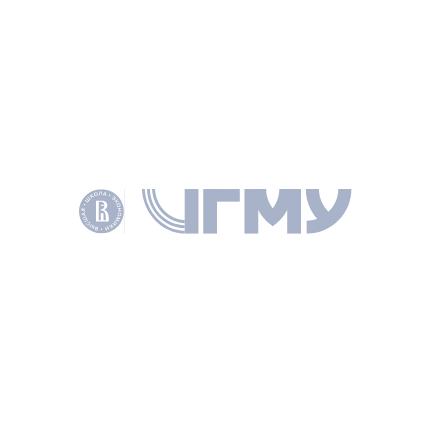
Теоретическая оценка результативности
Госбанка РСФСР в период НЭПа
ЛАРИОНОВ А. В., ЛЕВАНДО Д. В., ДЕНЬГИ И КРЕДИТ 2016 № 8 С. 70–73
КЛЮЧЕВЫЕ СЛОВА
НЭП
ДЕНЕЖНО-КРЕДИТНАЯ ПОЛИТИКА
ТЕОРИЯ М.И. ТУГАН-БАРАНОВСКОГО
ГОСБАНК Р.С.Ф.С.Р.
ДОКУМЕНТЫ
PDF