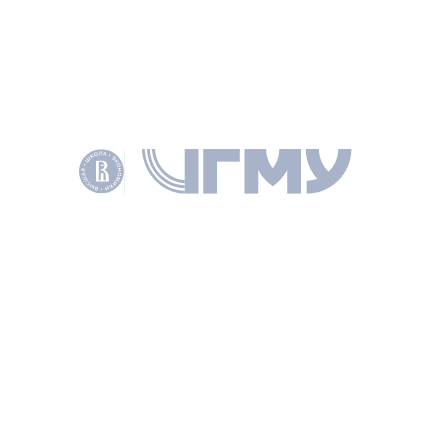
СТАТЬЯ
Теория налоговой обязанности в цифровую
эпоху: перспективы исследования
ЛЮТОВА О. И., ГОСУДАРСТВО И ПРАВО 2021 № 11 С. 164–167
НАУЧНОЕ НАПРАВЛЕНИЕ
ПРАВО
ПОЛИТОЛОГИЯ
МЕЖДУНАРОДНЫЕ ОТНОШЕНИЯ И ГМУ
КЛЮЧЕВЫЕ СЛОВА
НАЛОГОВАЯ ОБЯЗАННОСТЬ
НАЛОГОВОЕ ОБЯЗАТЕЛЬСТВО
ОБЪЕКТ НАЛОГООБЛОЖЕНИЯ
ЦИФРОВИЗАЦИЯ
ОПЕРАТОРЫ ЭЛЕКТРОННЫХ ПЛОЩАДОК
НАЛОГОВЫЙ КАПИТАЛ
МЕТОД СРАВНИТЕЛЬНОГО ПОЗНАНИЯ
НАУКА НАЛОГОВОГО ПРАВА
ИНСТИТУТ НАЛОГОВОГО ПРАВА
НАУЧНЫЕ ПРОБЛЕМЫ
СОАВТОРЫ
Лютова О. И.
ПОДЕЛИТЬСЯ