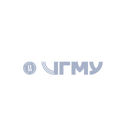
Текст на другом сайте
АВТОРЫ
Стырин Евгений
Михайлович
ЗАВЕДУЮЩИЙ ЛАБОРАТОРИЕЙ
Кашанин Андрей
Васильевич
ЗАМЕСТИТЕЛЬ ДИРЕКТОРА
Жулин Андрей Борисович
ДИРЕКТОР ИНСТИТУТА