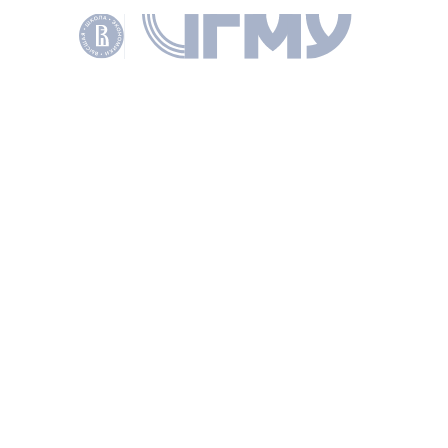
HTM
Текст на другом сайте
АВТОРЫ
Калагов Константин
Эльбрусович
ЗАМЕСТИТЕЛЬ ЗАВЕДУЮЩЕГО
ЦЕНТРОМ