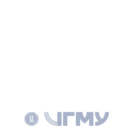
дискурсе. Ч.2
КАШАНИН А. В., ЗАКОНЫ РОССИИ: ОПЫТ, АНАЛИЗ, ПРАКТИКА 2012 №
10 С. 81–94
НАУЧНОЕ НАПРАВЛЕНИЕ
ПРАВО
КЛЮЧЕВЫЕ СЛОВА
ИНТЕЛЛЕКТУАЛЬНАЯ СОБСТВЕННОСТЬ
АВТОРСКОЕ ПРАВО
ИНТЕЛЛЕКТУАЛЬНЫЕ ПРАВА
АВТОРСКИЕ ПРАВА
РЕЗУЛЬТАТ ИНТЕЛЛЕКТУАЛЬНОЙ ДЕЯТЕЛЬНОСТИ
ЛИЧНЫЕ НЕИМУЩЕСТВЕННЫЕ ПРАВА
ИСКЛЮЧИТЕЛЬНЫЕ ПРАВА
ОБЪЕКТ АВТОРСКОГО ПРАВА
АВТОРСКОЕ ПРАВО И СМЕЖНЫЕ ПРАВА В ОТДЕЛЬНЫХ СТРАНАХ
ОБЪЕКТЫ АВТОРСКОГО И СМЕЖНЫХ ПРАВ
ОБЩИЕ ВОПРОСЫ АВТОРСКОГО И СМЕЖНЫХ ПРАВ
ДОКУМЕНТЫ
PDF