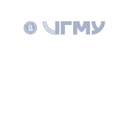
СТАТЬЯ
Волатильность денежных потоков как индикатор
состояния экономики
МАСЛЕННИКОВ В. В., ЛАРИОНОВ А. В., БАНКОВСКОЕ ДЕЛО 2022 № 8 С.
36–44
КЛЮЧЕВЫЕ СЛОВА
VOLATILITY OF CASH FLOWS
ВОЛАТИЛЬНОСТЬ ДЕНЕЖНЫХ ПОТОКОВ
ПОДЕЛИТЬСЯ