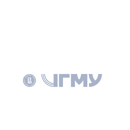
ИНФОРМАЦИЯ
СТАТЬЯ
Возможности участия России в системе
энергетических цепочек глобальной стоимости
(на примере Южной Кореи)
ЛАРИОНОВ А. В., АНДРЮЩЕНКО К. И., МИР НОВОЙ ЭКОНОМИКИ 2016
№ 2 С. 45–53
КЛЮЧЕВЫЕ СЛОВА
ЮЖНАЯ КОРЕЯ
ТОРГОВАЯ ПОЛИТИКА. ГЛОБАЛЬНЫЕ ЦЕПОЧКИ СОЗДАНИЯ СТОИМОСТИ 
ДОКУМЕНТЫ
PDF