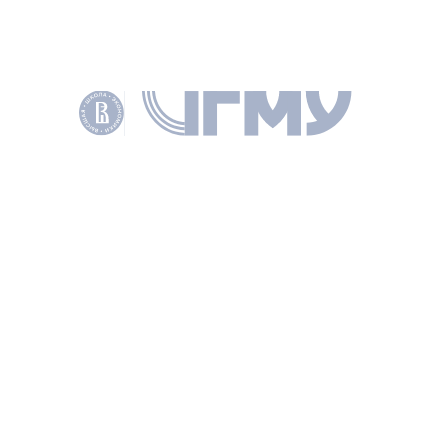
ИТОГИ
Проведенная работа позволила
Заказчику систематизировать
управленческие процессы, устранить
слабые места и усилить позиции
на рынке.
Соблюдение стандартов аккредитации не только
повышает качество услуг испытательной лаборатории,
но и способствует её развитию в долгосрочной
перспективе, отвечая запросам бизнеса и общества
на надежность и соответствие глобальным критериям
качества.