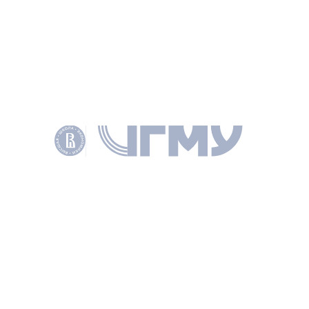
Санина Анна Георгиевна
ВЕДУЩИЙ НАУЧНЫЙ СОТРУДНИК
Юдина Мария
Александровна
СТАРШИЙ НАУЧНЫЙ СОТРУДНИК
ВНЕШНИЕ УЧАСТНИКИ
Суворков П.Э.
Хомякова В. А.